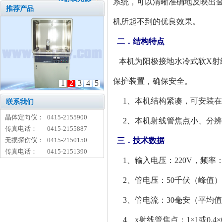
系统，可以清晰准确地反映出
推荐产品
机所起不到的优良效果。
二．结构特点
本机为阳极接地水冷式软X射
保护装置，确保安全。
1
2
3
4
5
1、本机结构紧凑，可安装在
联系我们
晶体定向仪：
0415-2155900
2、本机射线管焦点小、分辨
传真电话：
0415-2155887
无损探伤仪：
0415-2150150
三．技术数据
传真电话：
0415-2151390
1、输入电压：220V，频率：5
2、管电压：50千伏（峰值）
3、管电流：30毫安（平均
4、x射线管焦点：1×1或0.4×0