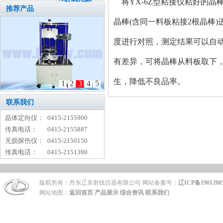
将YX-6Z型粘接仪粘好的晶棒
推荐产品
晶棒(含同一料板粘接2根晶棒
度进行对照，测定结果可以自
有差异，可将晶棒从料板取下
生，降低不良品率。
1
2
3
4
5
联系我们
晶体定向仪：
0415-2155900
传真电话：
0415-2155887
无损探伤仪：
0415-2150150
传真电话：
0415-2151390
版权所有：丹东辽东射线仪器有限公司 网站备案号：
辽ICP备1901200
网站地图：
返回首页
产品展示
综合资讯
联系我们