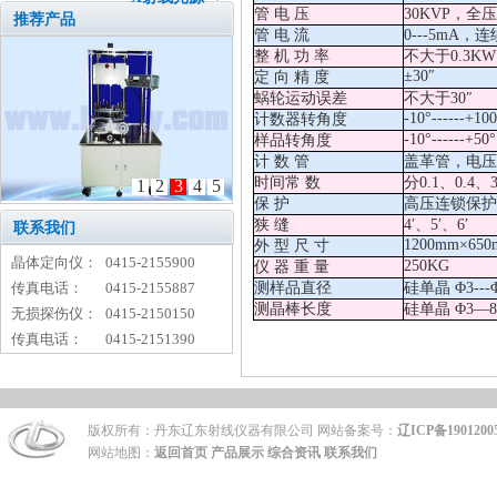
管 电 压
30KVP，全
推荐产品
管 电 流
0---5mA，
整 机 功 率
不大于0.3KW
±30″
定 向 精 度
蜗轮运动误差
不大于30″
-10°------+100
计数器转角度
-10°------+50°
样品转角度
计 数 管
盖革管，电压600
时间常 数
分0.1、0.4
1
2
3
4
5
保 护
高压连锁保护
狭 缝
4′、5′、6′
联系我们
1200mm×650
外 型 尺 寸
晶体定向仪：
0415-2155900
250KG
仪 器 重 量
传真电话：
0415-2155887
测样品直径
硅单晶 Φ3-
测晶棒长度
硅单晶 Φ3—
无损探伤仪：
0415-2150150
传真电话：
0415-2151390
版权所有：丹东辽东射线仪器有限公司 网站备案号：
辽ICP备1901200
网站地图：
返回首页
产品展示
综合资讯
联系我们