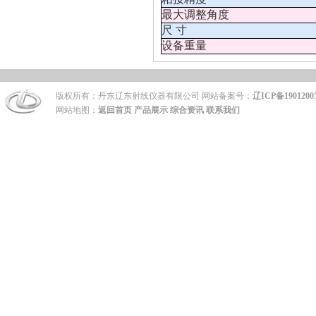
最大调整角度
尺 寸
设备重量
版权所有：丹东辽东射线仪器有限公司 网站备案号：
辽ICP备1901200
网站地图：
返回首页
产品展示
综合资讯
联系我们