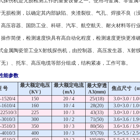
式探伤机是无损检测工作的重要设备之一。使用与金属、非金属
行无损检测，以确定其内部缺陷、夹渣裂纹、气孔、焊接不良（
、高压容器、国防工业、科研、汽车、航空航天、耐火材料等行
，操作简便，检测速度快具有高自动化程度，检测速度更快更准
式金属陶瓷管工业X射线探伤机，由控制器、高压发生器、X射
可无）、托车、高压电缆等部分组成，结构紧凑，工作可靠。
性能参数
最大额定电压
最大额定电流
最大穿透
型 号
焦点尺寸（
（KV）
（mA）
A3(mm)
1520/4
150
20 / 4
25/(18)
3.0×3.0 / 1.0
1610/4
160
10 / 4
28(20)
3.0×3.0 / 1.0
22510/3
225
10 / 3
43(33)
3.0×3.0 / 1.0
3010/3
300
10 / 2
71(50)
3.6×3.6 / 1.9
3510/3
350
10 / 3
80(56)
3.6×3.6 / 1.9
4010/3
400
10 / 3
97(70)
5.5×5.5 / 2.5
4510/3
450
10 / 2
105(80)
5.5×5.5 / 2.5