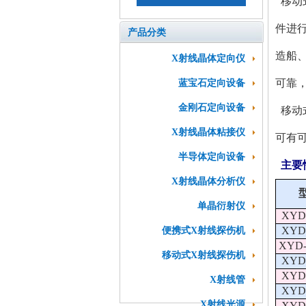
移动
件进
产品分类
造船
X射线晶体定向仪
可靠
蓝宝石定向设备
金刚石定向设备
移动
X射线晶体粘接仪
可有
半导体定向设备
主要
X射线晶体分析仪
单晶衍射仪
XYD-
XYD-
便携式X射线探伤机
XYD-
移动式X射线探伤机
XYD-
XYD-
X射线管
XYD-
X射线光源
XYD-